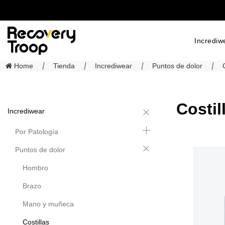
Incrediw
Home
Tienda
Incrediwear
Puntos de dolor
Costil
Incrediwear
Por Patología
Puntos de dolor
Hombro
Brazo
Mano y muñeca
Costillas