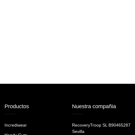
Productos
Nuestra compañia
Incrediwear
RecoveryTroop SL B90465287
Sevilla