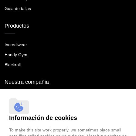
Guia de tallas
Productos
Incrediwear
Handy Gym
Blackroll
Nuestra compañia
RecoveryTroop SL B90465287
Sevilla
41092 Sevilla
Información de cookies
España
To make this site work properly, we sometimes place small