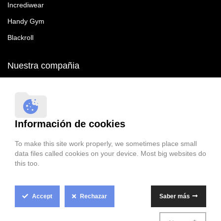
Incrediwear
Handy Gym
Blackroll
Nuestra compañia
RecoveryTroop SL B90465287
Sevilla
41092 Sevilla
Información de cookies
España
To make this site work properly, we sometimes place small
data files called cookies on your device. Most big websites do
this too.
Accept
Rechazar
Saber más
Cookie Box Settings