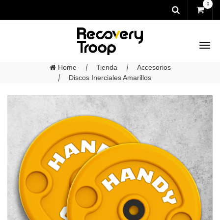
0
Home
Tienda
Accesorios
Discos Inerciales Amarillos