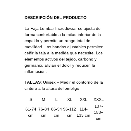
DESCRIPCIÓN DEL PRODUCTO
La Faja Lumbar Incrediwear se ajusta de
forma confortable a la mitad inferior de la
espalda y permite un rango total de
movilidad. Las bandas ajustables permiten
ceñir la faja a la medida que necesite. Los
elementos activos del tejido, carbono y
germanio, alivian el dolor y reducen la
inflamación.
TALLAS
: Unisex – Medir el contorno de la
cintura a la altura del ombligo
S
M
L
XL
XXL
XXXL
137-
61-74
76-84
86-94
96-112
114-
153+
cm
cm
cm
cm
133 cm
cm