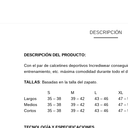
DESCRIPCIÓN
DESCRIPCIÓN DEL PRODUCTO:
Con el par de calcetines
deportivos Incrediwear conseguirá
entrenamiento, etc. máxima comodidad durante todo el d
TALLAS
: Basadas en la talla del zapato.
S
M
L
XL
Largos
35 – 38
39 – 42
43 – 46
47 –
Medios
35 – 38
39 – 42
43 – 46
47 –
Cortos
35 – 38
39 – 42
43 – 46
47 –
TECNOLOGÍA Y ESPECIFICACIONES