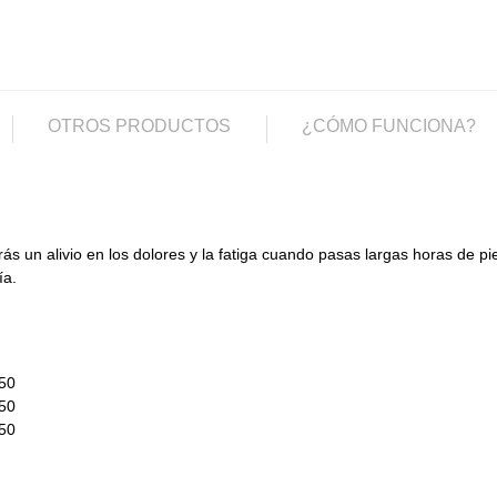
OTROS PRODUCTOS
¿CÓMO FUNCIONA?
s un alivio en los dolores y la fatiga cuando pasas largas horas de pi
ía.
 50
 50
 50