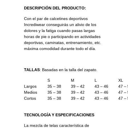
DESCRIPCIÓN DEL PRODUCTO:
Con el par de calcetines
deportivos
Incrediwear conseguirás un alivio de los
dolores y la fatiga cuando pasas largas
horas de pie o participando en actividades
deportivas, caminatas, entrenamiento, etc.
máxima comodidad durante todo el día.
TALLAS
: Basadas en la talla del zapato.
S
M
L
XL
Largos
35 – 38
39 – 42
43 – 46
47 –
Medios
35 – 38
39 – 42
43 – 46
47 –
Cortos
35 – 38
39 – 42
43 – 46
47 –
TECNOLOGÍA Y ESPECIFICACIONES
La mezcla de telas característica de