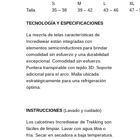
S
M
L
XL
Talla
35 – 38
39 – 42
43 – 46
47 –
TECNOLOGÍA Y ESPECIFICACIONES
La mezcla de telas características de
Incrediwear están integradas con
elementos semiconductores para brindar
comodidad sin esfuerzo y una durabilidad
excepcional. Comodidad sin esfuerzo.
Puntera transpirable con tejido 3D. Soporte
adicional para el arco. Malla ubicada
estratégicamente para una refrigeración
óptima.
INSTRUCCIONES
(Lavado y cuidado)
Los calcetines Incrediwear de Trekking son
fáciles de limpiar. Lavar con agua tibia o
fría. Secar en secadora a baja temperatura.