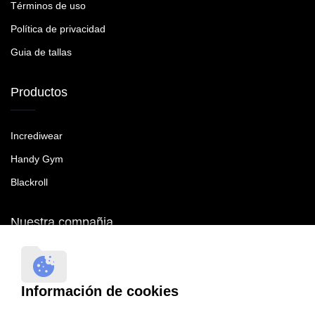
Términos de uso
Política de privacidad
Guia de tallas
Productos
Incrediwear
Handy Gym
Blackroll
Nuestra compañia
RecoveryTroop SL B90465287
Sevilla
Información de cookies
41092 Sevilla
España