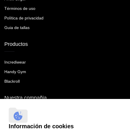
Términos de uso
Política de privacidad
Guia de tallas
Productos
Incrediwear
Handy Gym
Blackroll
Nuestra compañia
RecoveryTroop SL B90465287
Sevilla
Información de cookies
41092 Sevilla