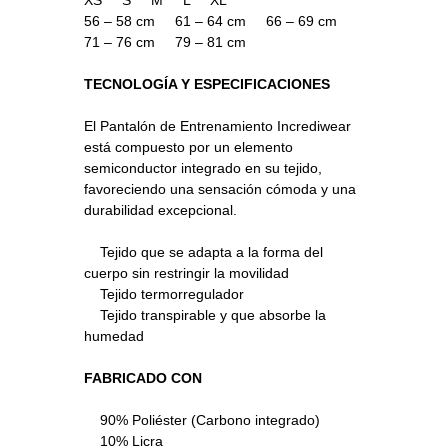
XS S M L XL
56 – 58 cm 61 – 64 cm 66 – 69 cm
71 – 76 cm 79 – 81 cm
TECNOLOGÍA Y ESPECIFICACIONES
El Pantalón de Entrenamiento Incrediwear
está compuesto por un elemento
semiconductor integrado en su tejido,
favoreciendo una sensación cómoda y una
durabilidad excepcional.
Tejido que se adapta a la forma del
cuerpo sin restringir la movilidad
Tejido termorregulador
Tejido transpirable y que absorbe la
humedad
FABRICADO CON
90% Poliéster (Carbono integrado)
10% Licra