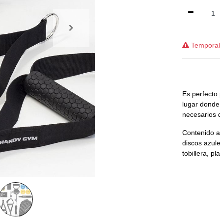
Temporalm
Es perfecto p
lugar donde
necesarios q
Contenido ac
discos azule
tobillera, p