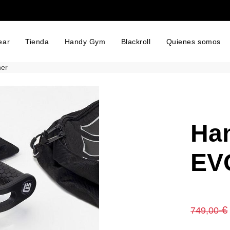
ear
Tienda
Handy Gym
Blackroll
Quienes somos
er
Ha
EV
€
749,00