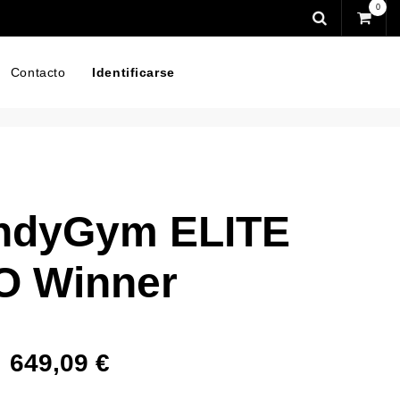
0
Contacto
Identificarse
ndyGym ELITE
O Winner
649,09
€