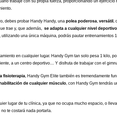
ario trabaje con su propia fuerza, proporcionando un ejercicio 
miento.
tivo, debes probar Handy Handy, una 
polea poderosa
, 
versátil
, 
que trae y, que además, 
 se adapta a cualquier nivel deportivo
os, utilizando una única máquina, podrás pautar entrenamientos 
namiento en cualquier lugar. Handy Gym tan solo pesa 1 kilo, por
cliente, a un centro deportivo… Y disfruta de trabajar con el g
a fisioterapia
, Handy Gym Elite también es tremendamente func
ehabilitación de cualquier músculo
, con Handy Gym tendrás una
er lugar de tu clínica, ya que no ocupa mucho espacio, o llevar
 no te costará nada portarla.