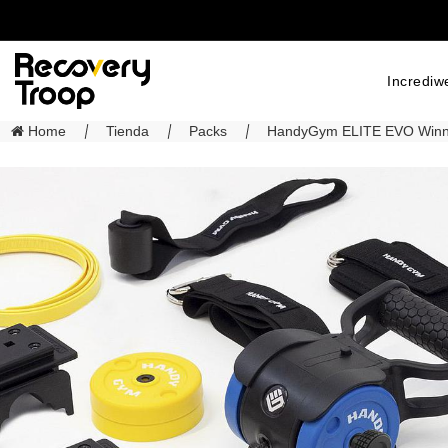
Incrediw
Home
Tienda
Packs
HandyGym ELITE EVO Winn